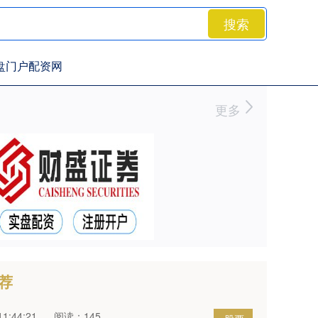
搜索
盘门户配资网
更多
荐
1:44:21
阅读：145