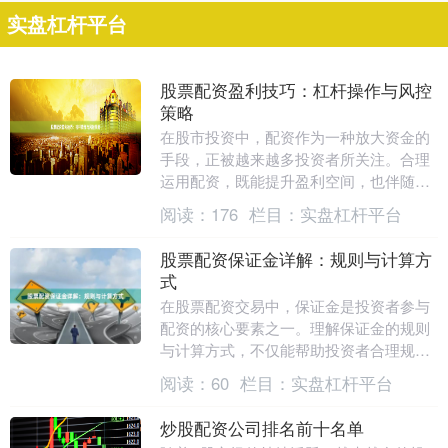
实盘杠杆平台
股票配资盈利技巧：杠杆操作与风控
策略
在股市投资中，配资作为一种放大资金的
手段，正被越来越多投资者所关注。合理
运用配资，既能提升盈利空间，也伴随着
相应的风险。本文将围绕杠杆操作与风控
阅读：
176
栏目：
实盘杠杆平台
策略，分享几个实....
股票配资保证金详解：规则与计算方
式
在股票配资交易中，保证金是投资者参与
配资的核心要素之一。理解保证金的规则
与计算方式，不仅能帮助投资者合理规划
资金，还能有效控制风险。本文将详细解
阅读：
60
栏目：
实盘杠杆平台
析股票配资保证金....
炒股配资公司排名前十名单