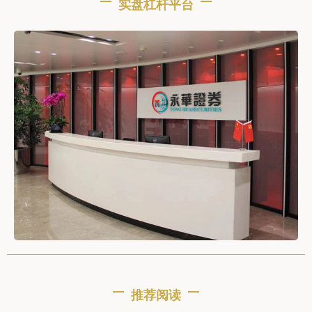
实盘杠杆平台
推荐阅读