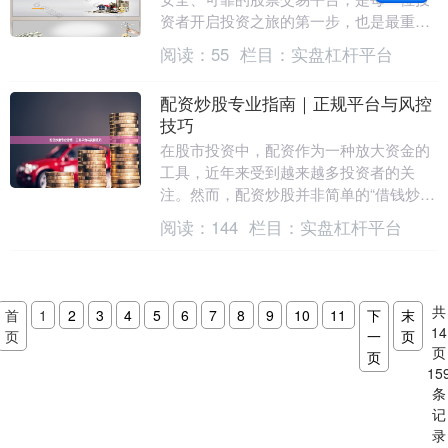
资者开启投资之旅的第一步，也是最重要
的一步。面对市场上琳琅满目的券商和交
阅读：
55
栏目：
实盘杠杆平台
易软件，如何辨别....
配资炒股专业指南｜正规平台与风控
技巧
在股市投资中，配资作为一种放大资金的
工具，近年来受到越来越多投资者的关
注。然而，配资炒股并非简单的“借钱炒
股”，它既可能带来超额收益，也伴随着更
阅读：
144
栏目：
实盘杠杆平台
高的风险。本文将....
共
首
1
2
3
4
5
6
7
8
9
10
11
下
末
14
页
一
页
页
页
15
条
记
录