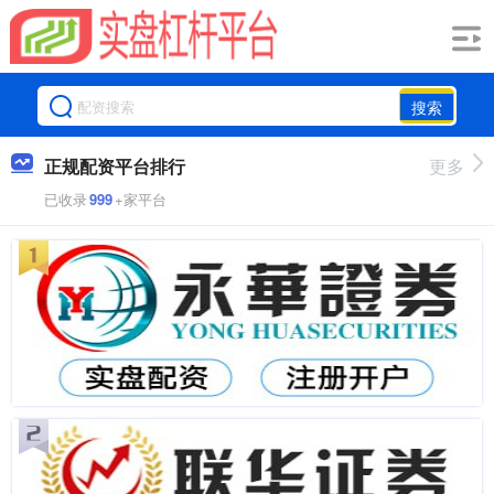
搜索
正规配资平台排行
更多
已收录
999
+家平台