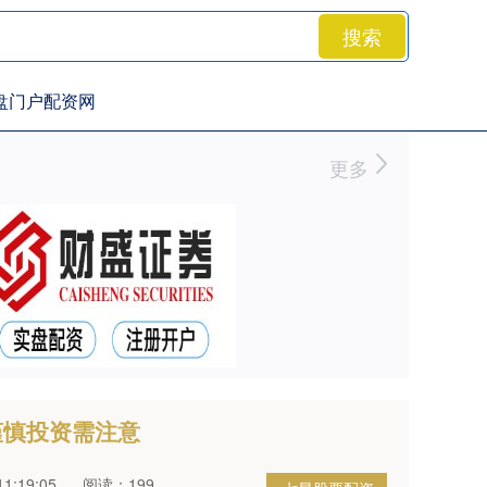
搜索
盘门户配资网
更多
谨慎投资需注意
1:19:05
阅读：199