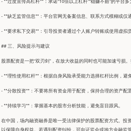
- **过度宣传高杠杆**：承诺“10倍以上杠杆”“稳赚不赔”的平台
- **缺乏监管信息**：平台官网无备案信息、联系方式模糊或
- **要求私下交易**：引导投资者通过个人账户转账或使用虚拟
## 三、风险提示与建议
股票配资是一把“双刃剑”，在放大收益的同时也可能加速亏损
- **理性使用杠杆**：根据自身风险承受能力选择杠杆比例，避
- **分散投资**：不要将所有资金用于配资，保持合理的资产配
- **持续学习**：掌握基本的股市分析技能，避免盲目跟风。
在中国，场内融资融券是唯一受法律保护的股票配资方式。投
以保障自身权益。若遇到配资纠纷，可向证监会或地方金融监