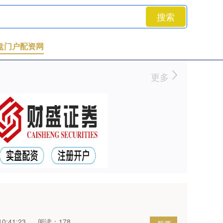
搜索
盘门户配资网
更多
0:41:23
阅读：178